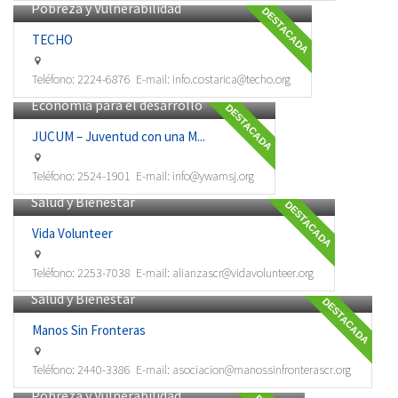
Pobreza y Vulnerabilidad
DESTACADA
TECHO
Teléfono:
2224-6876
E-mail:
info.costarica@techo.org
Economía para el desarrollo
DESTACADA
JUCUM – Juventud con una M...
Teléfono:
2524-1901
E-mail:
info@ywamsj.org
Salud y Bienestar
DESTACADA
Vida Volunteer
Teléfono:
2253-7038
E-mail:
alianzascr@vidavolunteer.org
Salud y Bienestar
DESTACADA
Manos Sin Fronteras
Teléfono:
2440-3386
E-mail:
asociacion@manossinfronterascr.org
Pobreza y Vulnerabilidad