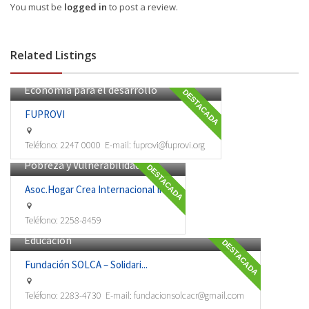
You must be
logged in
to post a review.
Related Listings
Economía para el desarrollo
DESTACADA
FUPROVI
Teléfono:
2247 0000
E-mail:
fuprovi@fuprovi.org
Pobreza y Vulnerabilidad
DESTACADA
Asoc.Hogar Crea Internacional In...
Teléfono:
2258-8459
Educación
DESTACADA
Fundación SOLCA – Solidari...
Teléfono:
2283-4730
E-mail:
fundacionsolcacr@gmail.com