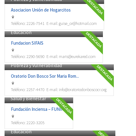
DESTACADA
Asociacion Unión de Hogarcitos
Teléfono:
2226-7541
E-mail:
guise_or@hotmail.com
Educación
DESTACADA
Fundacion SIFAIS
Teléfono:
2290-5690
E-mail:
maris@eurekared.com
Pobreza y Vulnerabilidad
DESTACADA
Oratorio Don Bosco Sor Maria Rom...
Teléfono:
2257-4470
E-mail:
info@oratoriodonboscocr.org
Salud y Bienestar
DESTACADA
Fundación Inciensa – FUNIN...
Teléfono:
2220-3205
Educación