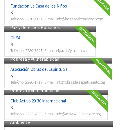
DESTACADA
Fundación La Casa de los Niños
Teléfono:
2276-7151
E-mail:
info@lacasadelosninoscr.com
Paz y Derechos Humanos
DESTACADA
CIPAC
Teléfono:
2280-7821
E-mail:
cipacdh@racsa.co.cr
Pobreza y Vulnerabilidad
DESTACADA
Asociación Obras del Espíritu Sa...
Teléfono:
2286-1717
E-mail:
info@obrasdelespiritusanto.org
Pobreza y Vulnerabilidad
DESTACADA
Club Activo 20-30 Internacional ...
Teléfono:
2233-2030
E-mail:
info@activo2030sanjose.org
Ambiente