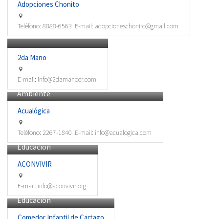
Adopciones Chonito
Teléfono:
8888-6563
E-mail:
adopcioneschonito@gmail.com
Economía para el desarrollo
2da Mano
E-mail:
info@2damanocr.com
Ambiente
Acualógica
Teléfono:
2267-1840
E-mail:
info@acualogica.com
Educación
ACONVIVIR
E-mail:
info@aconvivir.org
Educación
Comedor Infantil de Cartago