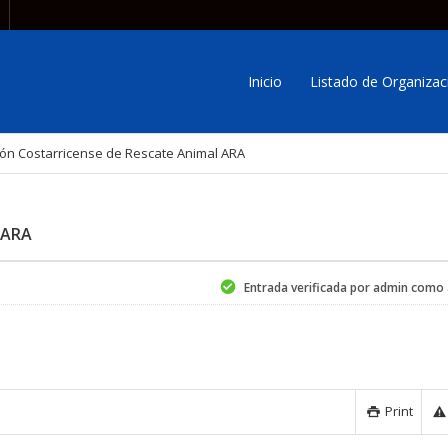
Inicio
Listado de Organizac
ión Costarricense de Rescate Animal ARA
 ARA
Entrada verificada por admin como
Print