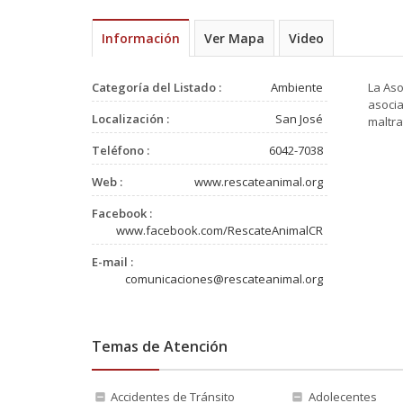
Información
Ver Mapa
Video
Categoría del Listado :
Ambiente
La Aso
asocia
Localización :
San José
maltr
Teléfono :
6042-7038
Web :
www.rescateanimal.org
Facebook :
www.facebook.com/RescateAnimalCR
E-mail :
comunicaciones@rescateanimal.org
Temas de Atención
Accidentes de Tránsito
Adolecentes