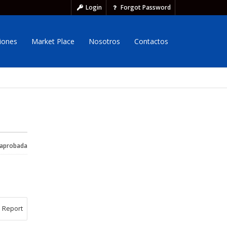
Login
Forgot Password
iones
Market Place
Nosotros
Contactos
 aprobada
Report