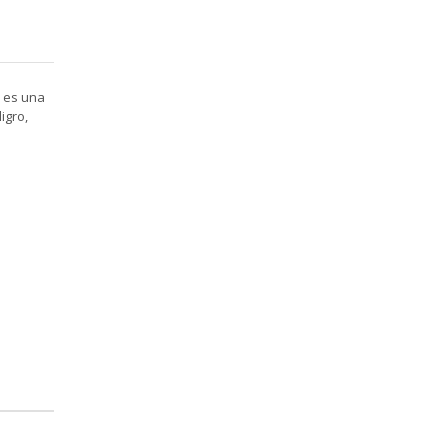
2 es una
igro,