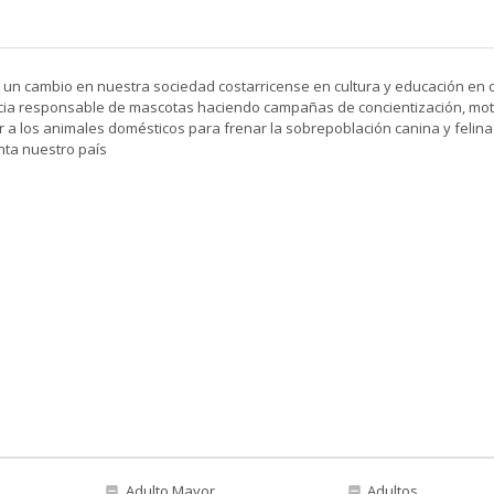
 un cambio en nuestra sociedad costarricense en cultura y educación en 
cia responsable de mascotas haciendo campañas de concientización, mo
r a los animales domésticos para frenar la sobrepoblación canina y felin
nta nuestro país
Adulto Mayor
Adultos