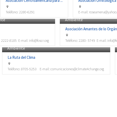
Asociación Centroamericana para ...
Asociación Ornitológica 
Teléfono:
2280-6291
E-mail:
roseamena@yahoo
nte
Ambiente
Asociación Amantes de lo Orgáni
:
2222-8185
E-mail:
info@foscr.org
Teléfono:
2280- 5749
E-mail:
info@f
Ambiente
La Ruta del Clima
Teléfono:
8705-5253
E-mail:
comunicaciones@climate4change.org