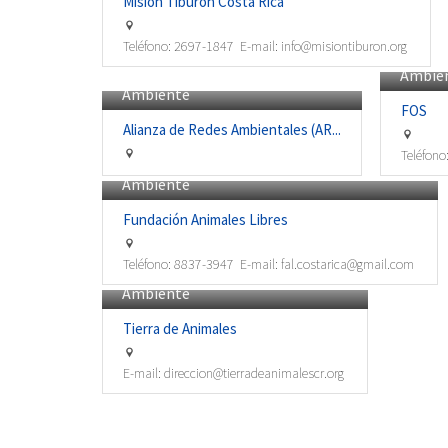
Misión Tiburón Costa Rica
Teléfono:
2697-1847
E-mail:
info@misiontiburon.org
Ambie
Ambiente
FOS
Alianza de Redes Ambientales (AR...
Teléfono
Ambiente
Fundación Animales Libres
Teléfono:
8837-3947
E-mail:
fal.costarica@gmail.com
Ambiente
Tierra de Animales
E-mail:
direccion@tierradeanimalescr.org