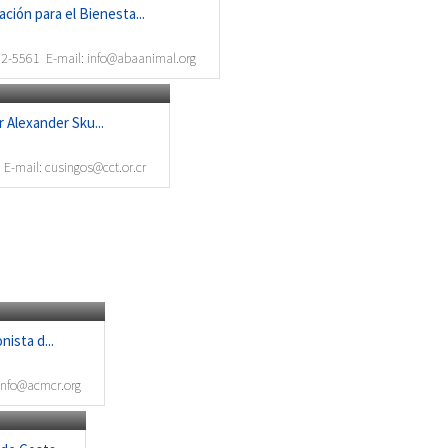
ción para el Bienesta...
2-5561
E-mail:
info@abaanimal.org
 Alexander Sku...
E-mail:
cusingos@cct.or.cr
ista d...
info@acmcr.org