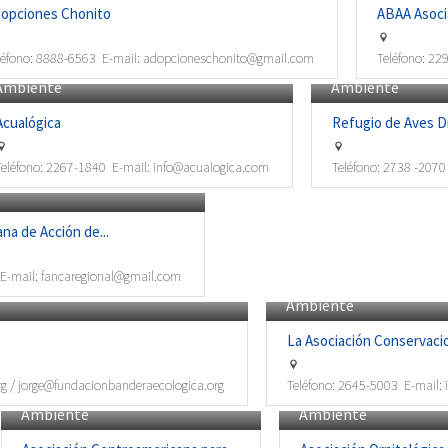
opciones Chonito
ABAA Asocia
léfono:
8888-6563
E-mail:
adopcioneschonito@gmail.com
Teléfono:
229
Ambiente
Ambiente
Acualógica
Refugio de Aves Dr
Teléfono:
2267-1840
E-mail:
info@acualogica.com
Teléfono:
2738 -2070
a de Acción de...
E-mail:
fancaregional@gmail.com
Ambiente
La Asociación Conservacion
g / jorge@fundacionbanderaecologica.org
Teléfono:
2645-5003
E-mail:
Ambiente
Ambiente