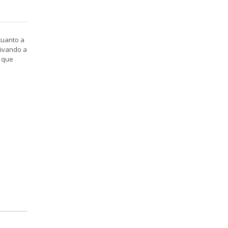
cuanto a
tivando a
a que