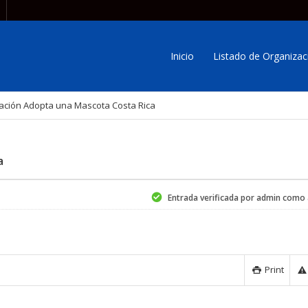
Inicio
Listado de Organizac
ación Adopta una Mascota Costa Rica
a
Entrada verificada por admin como
Print