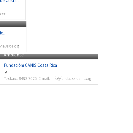
de Costa...
.com
c...
eriaverde.org
Ambiente
Fundacióm CANIS Costa Rica
Teléfono:
8492-7026
E-mail:
info@fundacioncanis.org