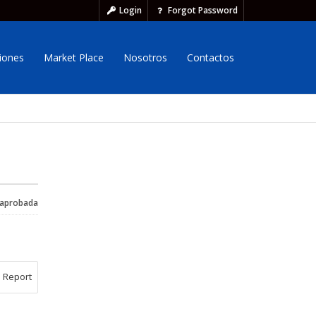
Login
Forgot Password
iones
Market Place
Nosotros
Contactos
 aprobada
Report