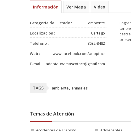
Información
Ver Mapa
Video
Categoría del Listado :
Ambiente
Lograr
tenen
Localización :
Cartago
castra
prese
Teléfono :
8632-8482
Web :
www.facebook.com/adoptacr
E-mail :
adoptaunamascotacr@gmail.com
TAGS
ambiente
animales
Temas de Atención
Accidentes de Tránsito
Adolecentes