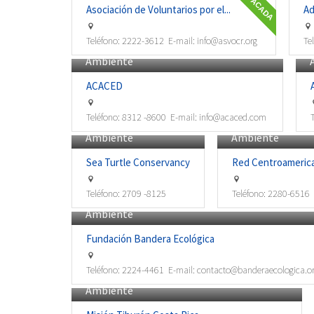
DESTACADA
Asociación de Voluntarios por el...
Ad
Teléfono:
2222-3612
E-mail:
info@asvocr.org
Te
Ambiente
ACACED
Teléfono:
8312 -8600
E-mail:
info@acaced.com
Ambiente
Ambiente
Sea Turtle Conservancy
Red Centroamerican
Teléfono:
2709 -8125
Teléfono:
2280-6516
Ambiente
Fundación Bandera Ecológica
Teléfono:
2224-4461
E-mail:
contacto@banderaecologica.or
Ambiente