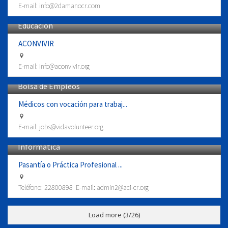
E-mail:
info@2damanocr.com
Educación
ACONVIVIR
E-mail:
info@aconvivir.org
Bolsa de Empleos
Médicos con vocación para trabaj...
E-mail:
jobs@vidavolunteer.org
Informática
Pasantía o Práctica Profesional ...
Teléfono:
22800898
E-mail:
admin2@aci-cr.org
Load more (
3
/26)