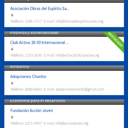
Asociación Obras del Espíritu Sa...
Teléfono:
2286-1717
E-mail:
info@obrasdelespiritusanto.org
Pobreza y Vulnerabilidad
DESTACADA
Club Activo 20-30 Internacional ...
Teléfono:
2233-2030
E-mail:
info@activo2030sanjose.org
Ambiente
Adopciones Chonito
Teléfono:
8888-6563
E-mail:
adopcioneschonito@gmail.com
Economía para el desarrollo
Fundación Acción Joven
Teléfono:
2271-4407
E-mail:
info@accionjoven.org