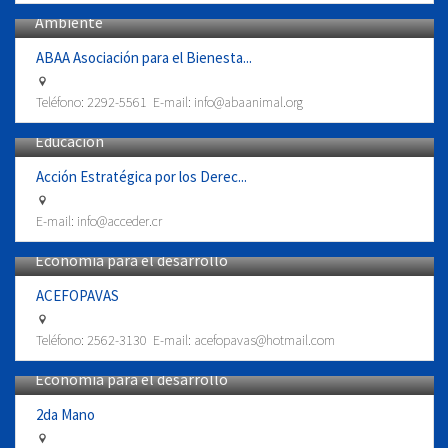
Ambiente
ABAA Asociación para el Bienesta...
Teléfono:
2292-5561
E-mail:
info@abaanimal.org
Educación
Acción Estratégica por los Derec...
E-mail:
info@acceder.cr
Economía para el desarrollo
ACEFOPAVAS
Teléfono:
2562-3130
E-mail:
acefopavas@hotmail.com
Economía para el desarrollo
2da Mano