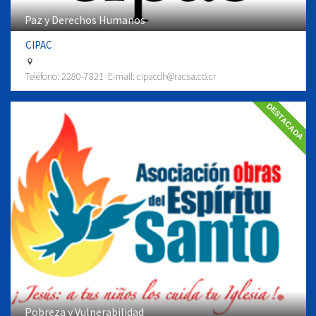
Paz y Derechos Humanos
CIPAC
Teléfono:
2280-7821
E-mail:
cipacdh@racsa.co.cr
DESTACADA
Pobreza y Vulnerabilidad