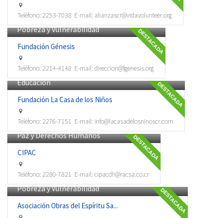
Teléfono:
2253-7038
E-mail:
alianzascr@vidavolunteer.org
Pobreza y Vulnerabilidad
DESTACADA
Fundación Génesis
Teléfono:
2214-4148
E-mail:
direccion@fgenesis.org
Educación
DESTACADA
Fundación La Casa de los Niños
Teléfono:
2276-7151
E-mail:
info@lacasadelosninoscr.com
Paz y Derechos Humanos
DESTACADA
CIPAC
Teléfono:
2280-7821
E-mail:
cipacdh@racsa.co.cr
Pobreza y Vulnerabilidad
DESTACADA
Asociación Obras del Espíritu Sa...