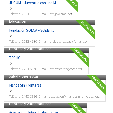
JUCUM – Juventud con una M...
Teléfono:
2524-1901
E-mail:
info@ywamsj.org
Educación
DESTACADA
Fundación SOLCA – Solidari...
Teléfono:
2283-4730
E-mail:
fundacionsolcacr@gmail.com
Pobreza y Vulnerabilidad
DESTACADA
TECHO
Teléfono:
2224-6876
E-mail:
info.costarica@techo.org
Salud y Bienestar
DESTACADA
Manos Sin Fronteras
Teléfono:
2440-3386
E-mail:
asociacion@manossinfronterascr.org
Pobreza y Vulnerabilidad
DESTACADA
Asociacion Unión de Hogarcitos