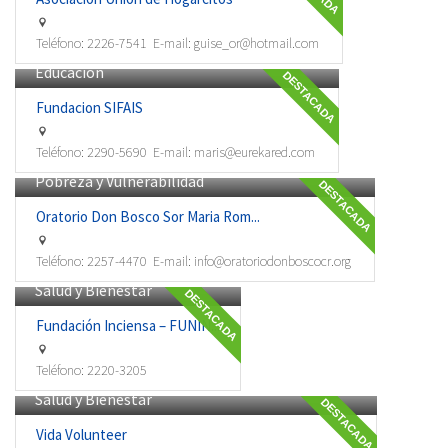
Teléfono:
2226-7541
E-mail:
guise_or@hotmail.com
Educación
DESTACADA
Fundacion SIFAIS
Teléfono:
2290-5690
E-mail:
maris@eurekared.com
Pobreza y Vulnerabilidad
DESTACADA
Oratorio Don Bosco Sor Maria Rom...
Teléfono:
2257-4470
E-mail:
info@oratoriodonboscocr.org
Salud y Bienestar
DESTACADA
Fundación Inciensa – FUNIN...
Teléfono:
2220-3205
Salud y Bienestar
DESTACADA
Vida Volunteer