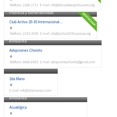
Teléfono:
2286-1717
E-mail:
info@obrasdelespiritusanto.org
Pobreza y Vulnerabilidad
DESTACADA
Club Activo 20-30 Internacional ...
Teléfono:
2233-2030
E-mail:
info@activo2030sanjose.org
Ambiente
Adopciones Chonito
Teléfono:
8888-6563
E-mail:
adopcioneschonito@gmail.com
Economía para el desarrollo
2da Mano
E-mail:
info@2damanocr.com
Ambiente
Acualógica