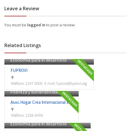
Leave a Review
You must be
logged in
to post a review.
Related Listings
Economía para el desarrollo
DESTACADA
FUPROVI
Teléfono:
2247 0000
E-mail:
fuprovi@fuprovi.org
Pobreza y Vulnerabilidad
DESTACADA
Asoc.Hogar Crea Internacional In...
Teléfono:
2258-8459
Economía para el desarrollo
DESTACADA